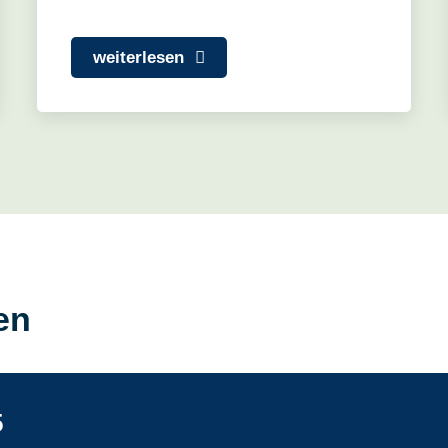
weiterlesen
en
5