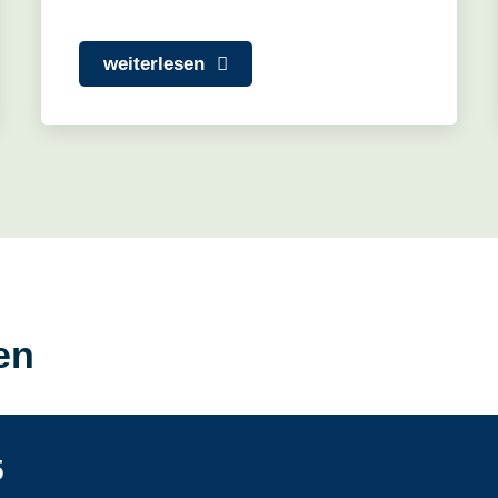
weiterlesen
en
5