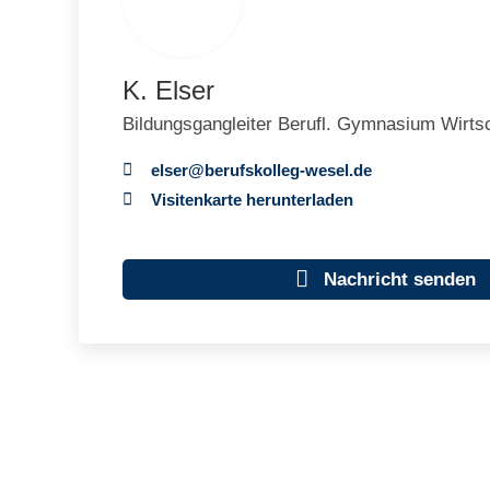
K. Elser
Bildungsgangleiter Berufl. Gymnasium Wirtsc
ls
r
b
r
fsk
ll
g-w
s
l
d
Visitenkarte herunterladen
Nachricht senden