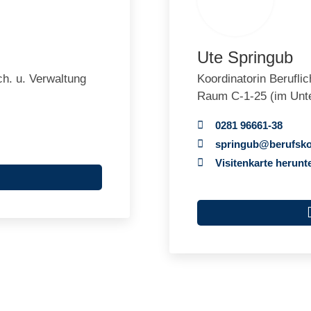
Ute Springub
h. u. Verwaltung
Koordinatorin Berufl
Raum C-1-25 (im Unt
0281 96661-38
spr
ng
b
b
r
fsk
Visitenkarte herunt