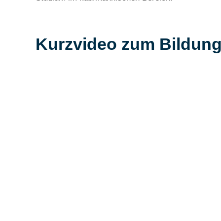
Kurzvideo zum Bildun
Schwerpunkte
In diesem Bildungsgang befassen Sie sich neb
bekannten allgemeinbildenden Fächern mit fol
kaufmännischen Schwerpunkten:
Betriebswirtschaftslehre
Am Beispiel eines Modellunternehmens (z.B.: 