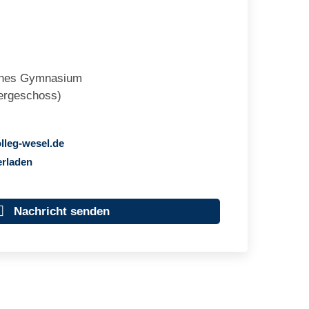
iches Gymnasium
ergeschoss)
ll
g-w
s
l
d
erladen
Nachricht senden