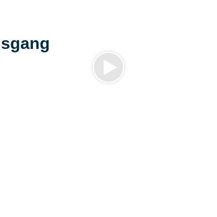
gsgang
Aufnahmevo
Mittlerer Schulab
en den Ihnen
ODER
genden
Fachhochschulreife
nach Erfüllung bz
Büromöbelhersteller)